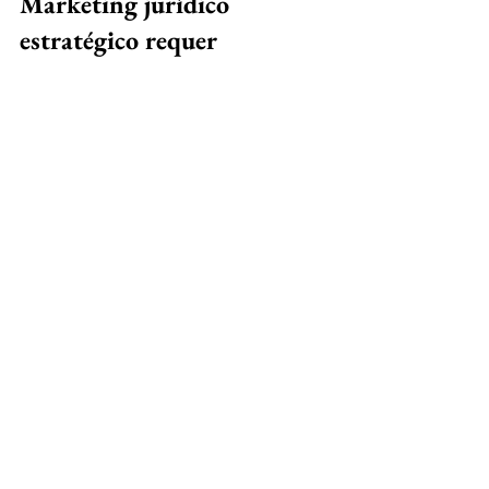
Marketing jurídico 
estratégico requer 
investiment
o
Marketing jurídico estratégico vai além 
da presença digital e produção de 
conteúdo: ele também deve render 
bons resultados financeiros.
A atração de novos clientes e a 
fidelização dos já existentes são 
resultados do investimento em 
marketing jurídico estratégico
.
Mas para obter estes resultados, é 
preciso investir. Seja tempo ou 
dinheiro. Se você acredita que 
consegue dar conta do recado, está 