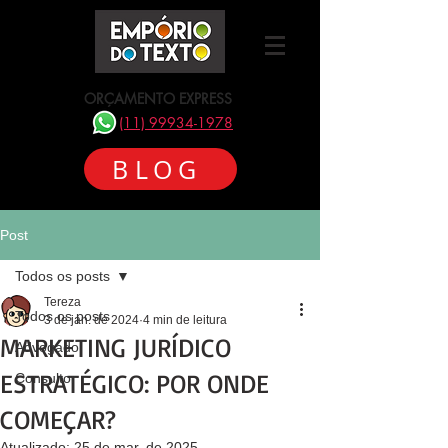
ORÇAMENTO EXPRESS
(11) 99934-1978
BLOG
Post
Todos os posts
Tereza
Todos os posts
3 de jan. de 2024
4 min de leitura
MARKETING JURÍDICO
Advogado
ESTRATÉGICO: POR ONDE
Consultor
COMEÇAR?
Atualizado:
25 de mar. de 2025